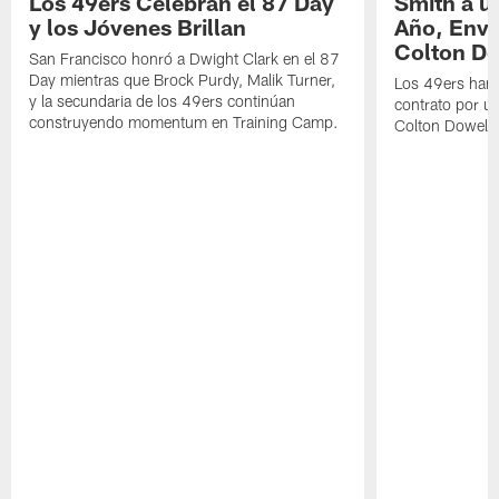
Los 49ers Celebran el 87 Day
Smith a u
y los Jóvenes Brillan
Año, Enví
Colton Do
San Francisco honró a Dwight Clark en el 87
Day mientras que Brock Purdy, Malik Turner,
Los 49ers han 
y la secundaria de los 49ers continúan
contrato por u
construyendo momentum en Training Camp.
Colton Dowell.