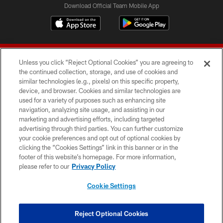
Download Official Team Mobile App
Unless you click “Reject Optional Cookies” you are agreeing to
the continued collection, storage, and use of cookies and
similar technologies (e.g., pixels) on this specific property,
device, and browser. Cookies and similar technologies are
© 2026 Forty Niners Football Company LLC
used for a variety of purposes such as enhancing site
navigation, analyzing site usage, and assisting in our
TERMS AND CONDITIONS
marketing and advertising efforts, including targeted
advertising through third parties. You can further customize
PRIVACY POLICY
your cookie preferences and opt out of optional cookies by
clicking the “Cookies Settings” link in this banner or in the
ACCESSIBILITY
footer of this website’s homepage. For more information,
CONTACT US
please refer to our
Privacy Policy
AD CHOICES
Cookie Settings
YOUR PRIVACY CHOICES
COOKIE SETTINGS
Reject Optional Cookies