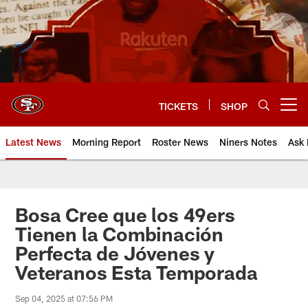
Skip
to
main
content
TICKETS
SHOP
Open menu button
Latest News
Morning Report
Roster News
Niners Notes
Ask 
Bosa Cree que los 49ers
Tienen la Combinación
Perfecta de Jóvenes y
Veteranos Esta Temporada
Sep 04, 2025 at 07:56 PM