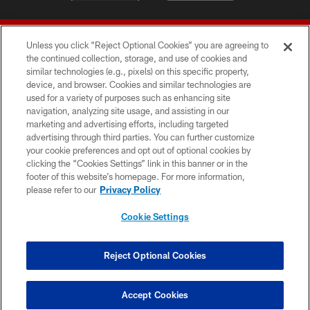
Unless you click “Reject Optional Cookies” you are agreeing to
the continued collection, storage, and use of cookies and
similar technologies (e.g., pixels) on this specific property,
device, and browser. Cookies and similar technologies are
© 2026 Forty Niners Football Company LLC
used for a variety of purposes such as enhancing site
navigation, analyzing site usage, and assisting in our
TERMS AND CONDITIONS
marketing and advertising efforts, including targeted
advertising through third parties. You can further customize
PRIVACY POLICY
your cookie preferences and opt out of optional cookies by
clicking the “Cookies Settings” link in this banner or in the
ACCESSIBILITY
footer of this website’s homepage. For more information,
CONTACT US
please refer to our
Privacy Policy
AD CHOICES
Cookie Settings
YOUR PRIVACY CHOICES
COOKIE SETTINGS
Reject Optional Cookies
PREFERENCE CENTER
Accept Cookies