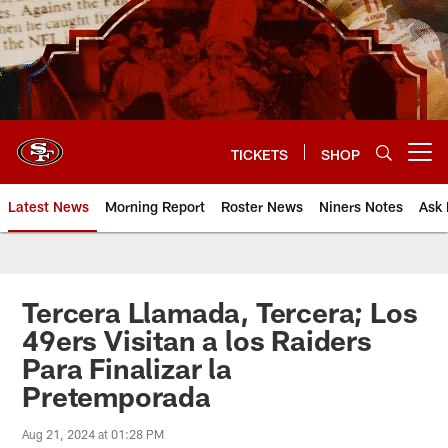
Skip
to
main
content
TICKETS
SHOP
Open menu button
Latest News
Morning Report
Roster News
Niners Notes
Ask 
Tercera Llamada, Tercera; Los
49ers Visitan a los Raiders
Para Finalizar la
Pretemporada
Aug 21, 2024 at 01:28 PM