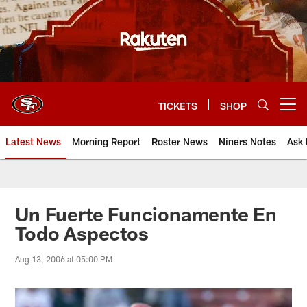
Skip
to
main
content
TICKETS
SHOP
Open menu button
Latest News
Morning Report
Roster News
Niners Notes
Ask 
Un Fuerte Funcionamente En
Todo Aspectos
Aug 13, 2006 at 05:00 PM