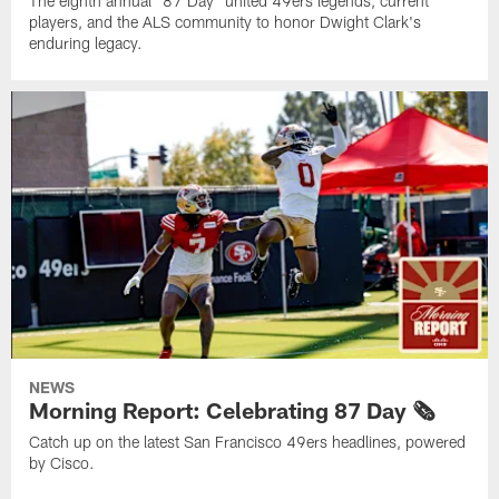
The eighth annual "87 Day" united 49ers legends, current
players, and the ALS community to honor Dwight Clark's
enduring legacy.
NEWS
Morning Report: Celebrating 87 Day 🗞️
Catch up on the latest San Francisco 49ers headlines, powered
by Cisco.