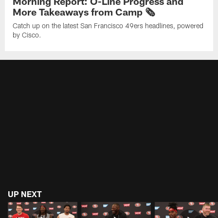
Morning Report: O-Line Progress and
More Takeaways from Camp 🗞️
Catch up on the latest San Francisco 49ers headlines, powered
by Cisco.
UP NEXT