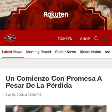
Skip
to
main
content
TICKETS
SHOP
Open menu button
Latest News
Morning Report
Roster News
Niners Notes
Ask 
Un Comienzo Con Promesa A
Pesar De La Pérdida
Sep 10, 2006 at 05:00 PM