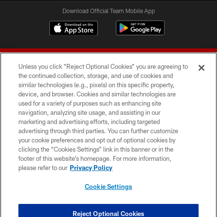
Download Official Team Mobile App
Unless you click “Reject Optional Cookies” you are agreeing to
the continued collection, storage, and use of cookies and
similar technologies (e.g., pixels) on this specific property,
device, and browser. Cookies and similar technologies are
© 2026 Forty Niners Football Company LLC
used for a variety of purposes such as enhancing site
navigation, analyzing site usage, and assisting in our
TERMS AND CONDITIONS
marketing and advertising efforts, including targeted
advertising through third parties. You can further customize
PRIVACY POLICY
your cookie preferences and opt out of optional cookies by
clicking the “Cookies Settings” link in this banner or in the
ACCESSIBILITY
footer of this website’s homepage. For more information,
CONTACT US
please refer to our
Privacy Policy
AD CHOICES
Cookie Settings
YOUR PRIVACY CHOICES
COOKIE SETTINGS
Reject Optional Cookies