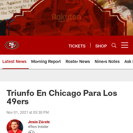
Skip
to
main
content
TICKETS
SHOP
Open menu button
Latest News
Morning Report
Roster News
Niners Notes
Ask 
Triunfo En Chicago Para Los
49ers
Nov 01, 2021 at 03:30 PM
Jesús Zárate
49ers Insider