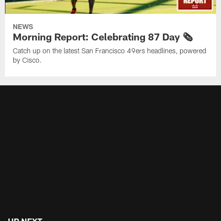
NEWS
Morning Report: Celebrating 87 Day 🗞️
Catch up on the latest San Francisco 49ers headlines, powered
by Cisco.