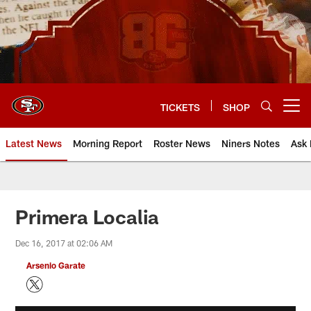
Skip
to
main
content
TICKETS
SHOP
Open menu button
Latest News
Morning Report
Roster News
Niners Notes
Ask 
Primera Localia
Dec 16, 2017 at 02:06 AM
Arsenio Garate