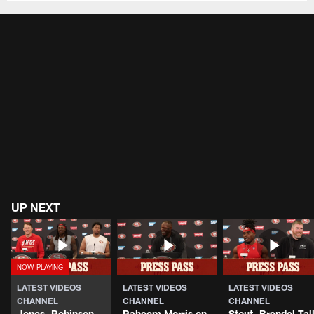
UP NEXT
LATEST VIDEOS
LATEST VIDEOS
LATEST VIDEOS
CHANNEL
CHANNEL
CHANNEL
Jones, Robinson,
Raheem Morris on
Stout, Brendel Tal