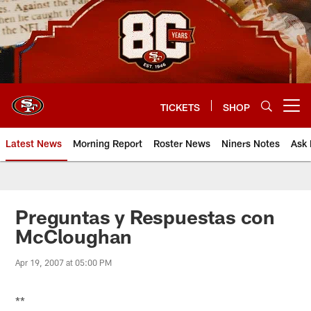
Skip
to
main
content
TICKETS
SHOP
Open menu button
Latest News
Morning Report
Roster News
Niners Notes
Ask 
Preguntas y Respuestas con
McCloughan
Apr 19, 2007 at 05:00 PM
**