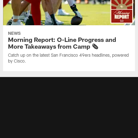
NEWS
Morning Report: O-Line Progress and
More Takeaways from Camp 🗞️
Catch up on the latest San Francisco 49ers headlines, powered
by Cisco.