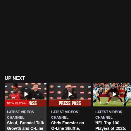
UP NEXT
LATEST VIDEOS
LATEST VIDEOS
LATEST VIDEOS
CHANNEL
CHANNEL
CHANNEL
Stout, Brendel Talk
Chris Foerster on
NFL Top 100
Growth and O-Line
O-Line Shuffle,
Players of 2026: