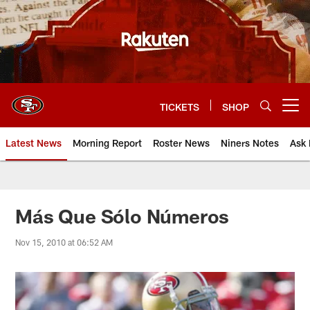
Skip
to
main
content
TICKETS
SHOP
Open menu button
Latest News
Morning Report
Roster News
Niners Notes
Ask 
Más Que Sólo Números
Nov 15, 2010 at 06:52 AM