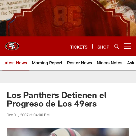
Skip
to
main
content
TICKETS
SHOP
Open menu button
Latest News
Morning Report
Roster News
Niners Notes
Ask 
Los Panthers Detienen el
Progreso de Los 49ers
Dec 01, 2007 at 04:00 PM