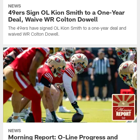
NEWS
49ers Sign OL Kion Smith to a One-Year
Deal, Waive WR Colton Dowell
The 49ers have signed OL Kion Smith to a one-year deal and
waived WR Colton Dowell.
NEWS
Morning Report: O-Line Progress and