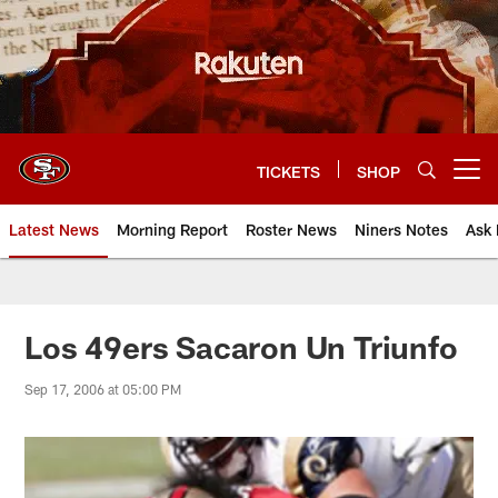
Skip
to
main
content
TICKETS
SHOP
Open menu button
Latest News
Morning Report
Roster News
Niners Notes
Ask 
Los 49ers Sacaron Un Triunfo
Sep 17, 2006 at 05:00 PM