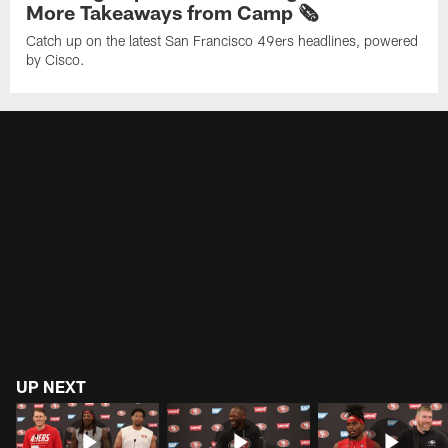
More Takeaways from Camp 🗞️
Catch up on the latest San Francisco 49ers headlines, powered
by Cisco.
UP NEXT