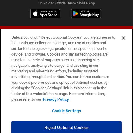
Download Official Team Mobile App
Unless you click “Reject Optional Cookies” you are agreeing to
the continued collection, storage, and use of cookies and
similar technologies (e.g., pixels) on this specific property,
device, and browser. Cookies and similar technologies are
© 2026 Forty Niners Football Company LLC
used for a variety of purposes such as enhancing site
navigation, analyzing site usage, and assisting in our
TERMS AND CONDITIONS
marketing and advertising efforts, including targeted
advertising through third parties. You can further customize
PRIVACY POLICY
your cookie preferences and opt out of optional cookies by
clicking the “Cookies Settings” link in this banner or in the
ACCESSIBILITY
footer of this website’s homepage. For more information,
CONTACT US
please refer to our
Privacy Policy
AD CHOICES
Cookie Settings
YOUR PRIVACY CHOICES
COOKIE SETTINGS
Reject Optional Cookies