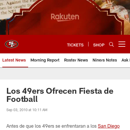
Skip
to
main
content
TICKETS
SHOP
Open menu button
Latest News
Morning Report
Roster News
Niners Notes
Ask 
Los 49ers Ofrecen Fiesta de
Football
Sep 03, 2010 at 10:11 AM
Antes de que los 49ers se enfrentaran a los
San Diego