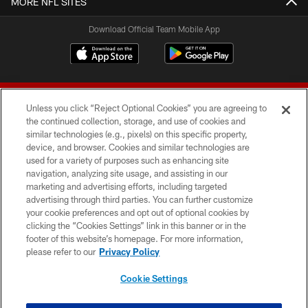
MORE NFL SITES
Download Official Team Mobile App
Unless you click “Reject Optional Cookies” you are agreeing to
the continued collection, storage, and use of cookies and
similar technologies (e.g., pixels) on this specific property,
device, and browser. Cookies and similar technologies are
© 2026 Forty Niners Football Company LLC
used for a variety of purposes such as enhancing site
navigation, analyzing site usage, and assisting in our
TERMS AND CONDITIONS
marketing and advertising efforts, including targeted
advertising through third parties. You can further customize
PRIVACY POLICY
your cookie preferences and opt out of optional cookies by
clicking the “Cookies Settings” link in this banner or in the
ACCESSIBILITY
footer of this website’s homepage. For more information,
CONTACT US
please refer to our
Privacy Policy
AD CHOICES
Cookie Settings
YOUR PRIVACY CHOICES