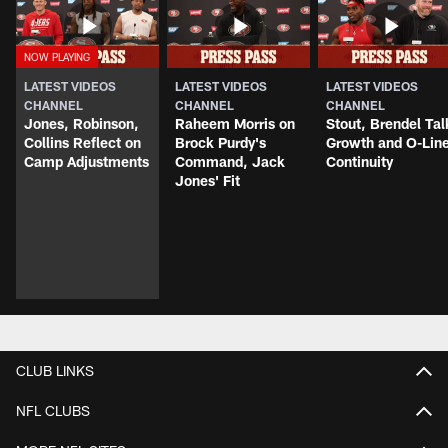
LATEST VIDEOS
LATEST VIDEOS
LATEST VIDEOS
CHANNEL
CHANNEL
CHANNEL
Jones, Robinson,
Raheem Morris on
Stout, Brendel Tal
Collins Reflect on
Brock Purdy's
Growth and O-Lin
Camp Adjustments
Command, Jack
Continuity
Jones' Fit
CLUB LINKS
NFL CLUBS