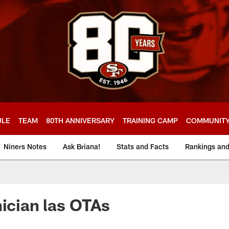
ULE
TEAM
80TH ANNIVERSARY
TRAINING CAMP
COMMUNIT
Niners Notes
Ask Briana!
Stats and Facts
Rankings an
nician las OTAs