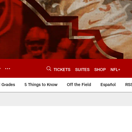
Y
TICKETS
SUITES
SHOP
NFL+
d Grades
5 Things to Know
Off the Field
Español
RS