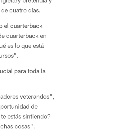
ngletary pretendía y
de cuatro días.
jo el quarterback
de quarterback en
ué es lo que está
ursos".
cial para toda la
gadores veterandos",
oportunidad de
te estás sintiendo?
uchas cosas".