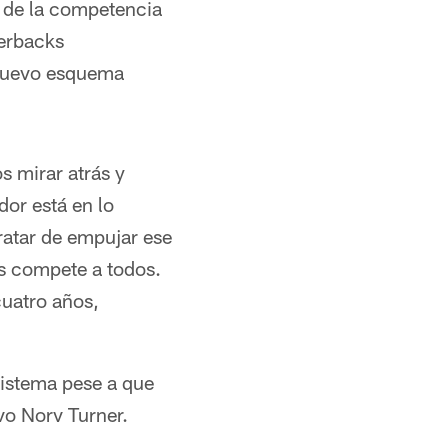
o de la competencia
terbacks
 nuevo esquema
 mirar atrás y
dor está en lo
ratar de empujar ese
os compete a todos.
cuatro años,
sistema pese a que
vo Norv Turner.