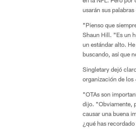
en la NFL. Pero por 
usarán sus palabras 
"Pienso que siempre 
Shaun Hill. "Es un 
un estándar alto. He
buscando, así que no
Singletary dejó clar
organización de los
"OTAs son important
dijo. "Obviamente, p
causar una buena im
¿qué has recordado