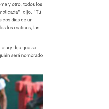
ema y otro, todos los
mplicada", dijo. "Tú
s dos días de un
s los matices, las
etary dijo que se
 quién será nombrado