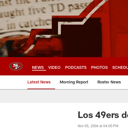
Skip
to
main
content
NEWS
VIDEO
PODCASTS
PHOTOS
SCHED
Latest News
Morning Report
Roster News
Los 49ers de
Nov 05, 2006 at 04:00 PM