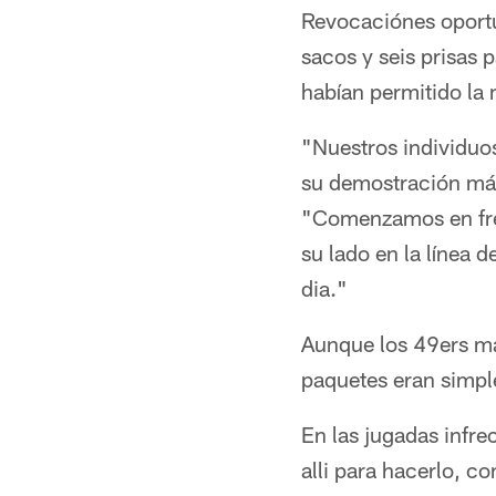
Revocaciónes oportu
sacos y seis prisas 
habían permitido la 
"Nuestros individuos
su demostración más
"Comenzamos en fren
su lado en la línea
dia."
Aunque los 49ers ma
paquetes eran simple
En las jugadas infre
alli para hacerlo, c