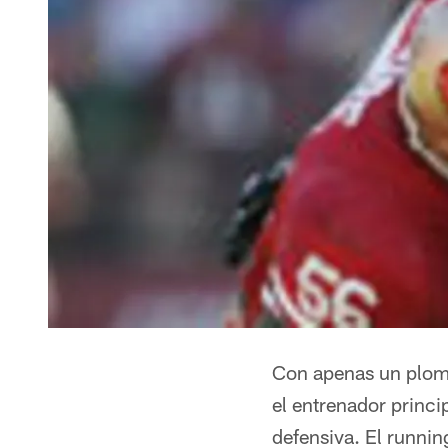
Con apenas un plomo 
el entrenador princi
defensiva. El runni