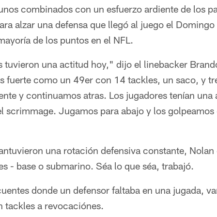
nos combinados con un esfuerzo ardiente de los pas
para alzar una defensa que llegó al juego el Domingo
mayoría de los puntos en el NFL.
 tuvieron una actitud hoy," dijo el linebacker Bra
 fuerte como un 49er con 14 tackles, un saco, y tre
te y continuamos atras. Los jugadores tenían una 
 del scrimmage. Jugamos para abajo y los golpeamos 
ntuvieron una rotación defensiva constante, Nolan d
s - base o submarino. Séa lo que séa, trabajó.
cuentes donde un defensor faltaba en una jugada, va
on tackles a revocaciónes.