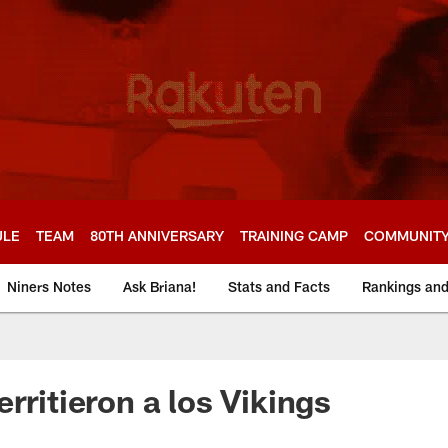
ULE
TEAM
80TH ANNIVERSARY
TRAINING CAMP
COMMUNIT
Niners Notes
Ask Briana!
Stats and Facts
Rankings an
rritieron a los Vikings