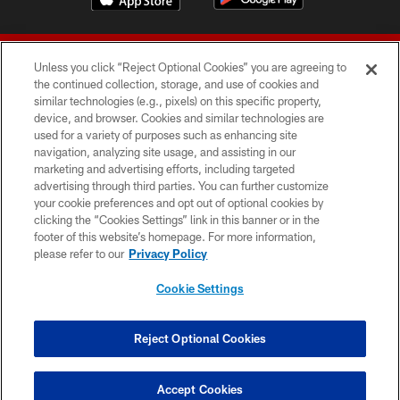
Unless you click “Reject Optional Cookies” you are agreeing to
the continued collection, storage, and use of cookies and
similar technologies (e.g., pixels) on this specific property,
device, and browser. Cookies and similar technologies are
© 2026 Forty Niners Football Company LLC
used for a variety of purposes such as enhancing site
navigation, analyzing site usage, and assisting in our
TERMS AND CONDITIONS
marketing and advertising efforts, including targeted
advertising through third parties. You can further customize
PRIVACY POLICY
your cookie preferences and opt out of optional cookies by
clicking the “Cookies Settings” link in this banner or in the
ACCESSIBILITY
footer of this website’s homepage. For more information,
CONTACT US
please refer to our
Privacy Policy
AD CHOICES
Cookie Settings
YOUR PRIVACY CHOICES
COOKIE SETTINGS
Reject Optional Cookies
PREFERENCE CENTER
Accept Cookies