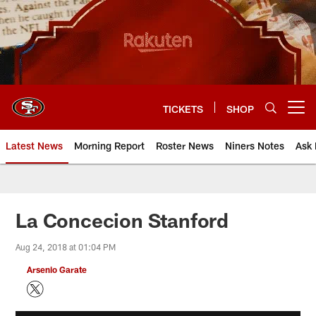
Skip
to
main
content
TICKETS
SHOP
Open menu button
Latest News
Morning Report
Roster News
Niners Notes
Ask 
La Concecion Stanford
Aug 24, 2018 at 01:04 PM
Arsenio Garate