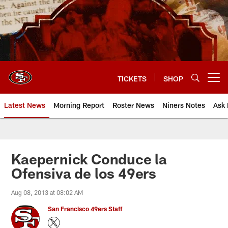
Skip
to
main
content
TICKETS
SHOP
Open menu button
Latest News
Morning Report
Roster News
Niners Notes
Ask 
Kaepernick Conduce la
Ofensiva de los 49ers
Aug 08, 2013 at 08:02 AM
San Francisco 49ers Staff