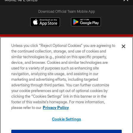
Download Official Team Mobile App
Unless you click “Reject Optional Cookies” you are agreeing to
the continued collection, storage, and use of cookies and
similar technologies (e.g., pixels) on this specific property,
device, and browser. Cookies and similar technologies are
© 2026 Forty Niners Football Company LLC
used for a variety of purposes such as enhancing site
navigation, analyzing site usage, and assisting in our
TERMS AND CONDITIONS
marketing and advertising efforts, including targeted
advertising through third parties. You can further customize
PRIVACY POLICY
your cookie preferences and opt out of optional cookies by
clicking the “Cookies Settings” link in this banner or in the
ACCESSIBILITY
footer of this website’s homepage. For more information,
CONTACT US
please refer to our
Privacy Policy
AD CHOICES
Cookie Settings
YOUR PRIVACY CHOICES