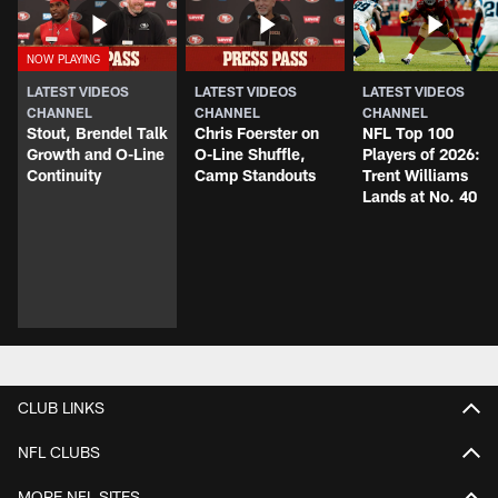
LATEST VIDEOS
LATEST VIDEOS
LATEST VIDEOS
CHANNEL
CHANNEL
CHANNEL
Stout, Brendel Talk
Chris Foerster on
NFL Top 100
Growth and O-Line
O-Line Shuffle,
Players of 2026:
Continuity
Camp Standouts
Trent Williams
Lands at No. 40
CLUB LINKS
NFL CLUBS
MORE NFL SITES