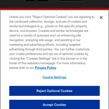
Unless you click “Reject Optional Cookies” you are agreeing to
the continued collection, storage, and use of cookies and
similar technologies (e.g., pixels) on this specific property,
device, and browser. Cookies and similar technologies are
© 2026 Forty Niners Football Company LLC
used for a variety of purposes such as enhancing site
navigation, analyzing site usage, and assisting in our
TERMS AND CONDITIONS
marketing and advertising efforts, including targeted
advertising through third parties. You can further customize
PRIVACY POLICY
your cookie preferences and opt out of optional cookies by
clicking the “Cookies Settings” link in this banner or in the
ACCESSIBILITY
footer of this website’s homepage. For more information,
CONTACT US
please refer to our
Privacy Policy
AD CHOICES
Cookie Settings
YOUR PRIVACY CHOICES
COOKIE SETTINGS
Reject Optional Cookies
PREFERENCE CENTER
Accept Cookies