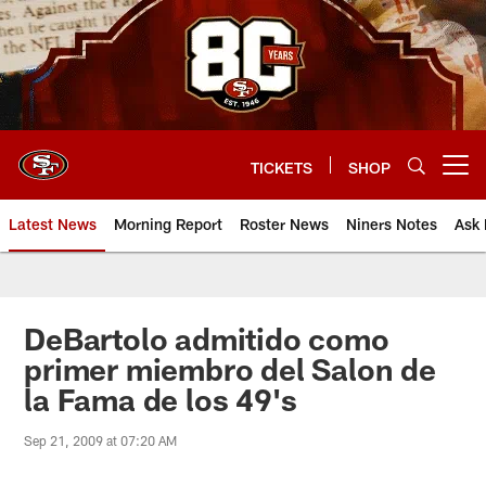
Skip
to
main
content
TICKETS
SHOP
Open menu button
Latest News
Morning Report
Roster News
Niners Notes
Ask 
DeBartolo admitido como
primer miembro del Salon de
la Fama de los 49's
Sep 21, 2009 at 07:20 AM