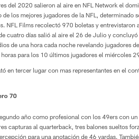
es del 2020 salieron al aire en NFL Network el domi
 de los mejores jugadores de la NFL, determinado so
os. NFL Films recolectó 970 boletas y entrevistaron
de cuatro días salió al aire el 26 de Julio y concluyó
odios de una hora cada noche revelando jugadores d
 horas para los 10 últimos jugadores el miércoles 29
ó en tercer lugar con mas representantes en el con
ero 70
egundo año como profesional con los 49ers con un 
 tres capturas al quarterback, tres balones sueltos fo
tercepción para una anotación de 46 yardas. Tambié