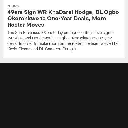
NEWS
49ers Sign WR KhaDarel Hodge, DL Ogbo
Okoronkwo to One-Year Deals, More
Roster Moves
The San Francisco 49ers today announced they have signed
WR KhaDarel Hodge and DL Ogbo Okoronkwo to one-year
deals. In order to make room on the roster, the team waived DL
Kevin Givens and DL Cameron Sample.