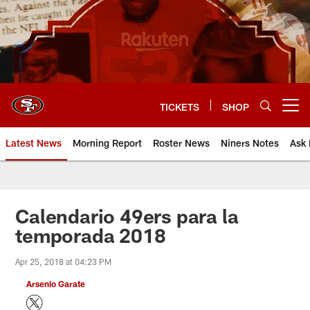
Skip
to
main
content
TICKETS
SHOP
Open menu button
Latest News
Morning Report
Roster News
Niners Notes
Ask 
Calendario 49ers para la
temporada 2018
Apr 25, 2018 at 04:23 PM
Arsenio Garate