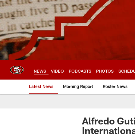
Skip
to
main
content
NEWS
VIDEO
PODCASTS
PHOTOS
SCHED
Latest News
Morning Report
Roster News
Alfredo Gut
Internation