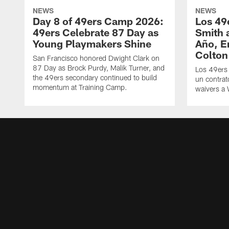
NEWS
NEWS
Day 8 of 49ers Camp 2026:
Los 49
49ers Celebrate 87 Day as
Smith 
Young Playmakers Shine
Año, E
Colton
San Francisco honored Dwight Clark on
87 Day as Brock Purdy, Malik Turner, and
Los 49ers
the 49ers secondary continued to build
un contrat
momentum at Training Camp.
waivers a