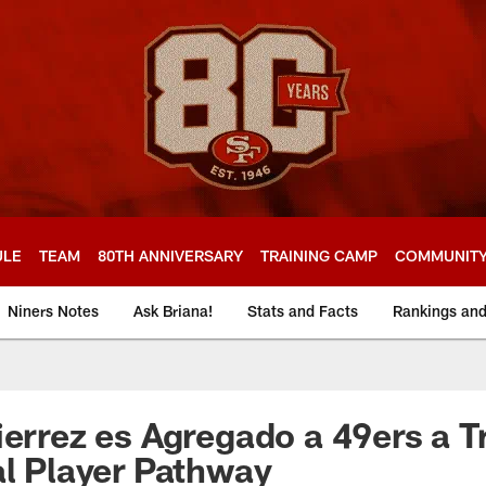
ULE
TEAM
80TH ANNIVERSARY
TRAINING CAMP
COMMUNIT
Niners Notes
Ask Briana!
Stats and Facts
Rankings an
ierrez es Agregado a 49ers a T
al Player Pathway