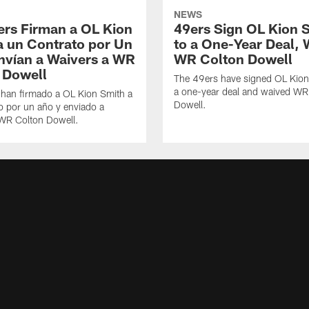
NEWS
ers Firman a OL Kion
49ers Sign OL Kion 
a un Contrato por Un
to a One-Year Deal, 
nvían a Waivers a WR
WR Colton Dowell
 Dowell
The 49ers have signed OL Kion
a one-year deal and waived WR
 han firmado a OL Kion Smith a
Dowell.
o por un año y enviado a
 WR Colton Dowell.