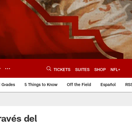
Y
TICKETS
SUITES
SHOP
NFL+
d Grades
5 Things to Know
Off the Field
Español
RS
ravés del