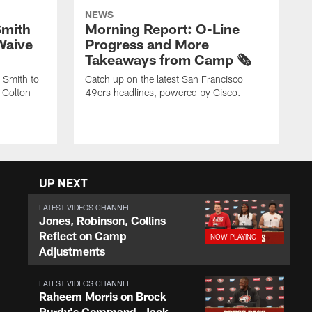
NEWS
Smith
Morning Report: O-Line
Waive
Progress and More
Takeaways from Camp 🗞️
 Smith to
Catch up on the latest San Francisco
 Colton
49ers headlines, powered by Cisco.
UP NEXT
LATEST VIDEOS CHANNEL
Jones, Robinson, Collins
Reflect on Camp
Adjustments
LATEST VIDEOS CHANNEL
Raheem Morris on Brock
Purdy's Command, Jack