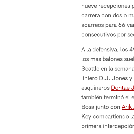
nueve recepciones p
carrera con dos o m
acarreos para 66 ya
consecutivos por s
A la defensiva, los 
los mas balones suel
Seattle en la seman
liniero D.J. Jones y
esquineros
Dontae 
también terminó el 
Bosa junto con
Arik
Key compartiendo la
primera intercepció