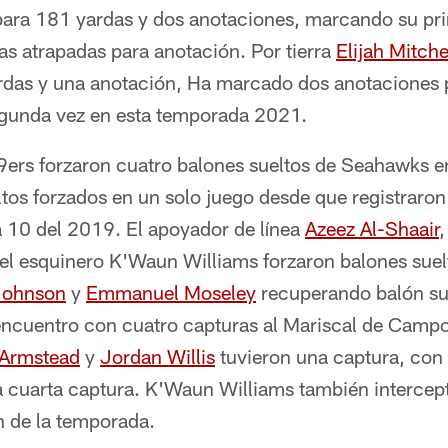
ara 181 yardas y dos anotaciones, marcando su pr
as atrapadas para anotación. Por tierra
Elijah Mitche
rdas y una anotación, Ha marcado dos anotaciones p
egunda vez en esta temporada 2021.
49ers forzaron cuatro balones sueltos de Seahawks e
tos forzados en un solo juego desde que registraron
a 10 del 2019. El apoyador de línea
Azeez Al-Shaair
,
 el esquinero K'Waun Williams forzaron balones suel
Johnson
y
Emmanuel Moseley
recuperando balón su
encuentro con cuatro capturas al Mariscal de Campo
 Armstead
y
Jordan Willis
tuvieron una captura, con 
 cuarta captura. K'Waun Williams también intercept
n de la temporada.