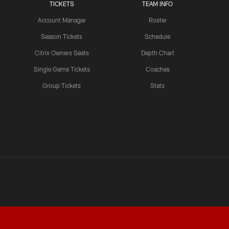
TICKETS
TEAM INFO
Account Manager
Roster
LATEST VIDEOS CHANNEL
Brown, Juszczyk, Piñeiro
Season Tickets
Schedule
Reflect on Camp
Citrix Owners Seats
Depth Chart
Competition
Single Game Tickets
Coaches
Group Tickets
Stats
LATEST VIDEOS CHANNEL
Brant Boyer on Special
Teams Progress and Growth
LATEST VIDEOS CHANNEL
Fred Warner Joins 'Back
Together Weekend' | NFL
Network