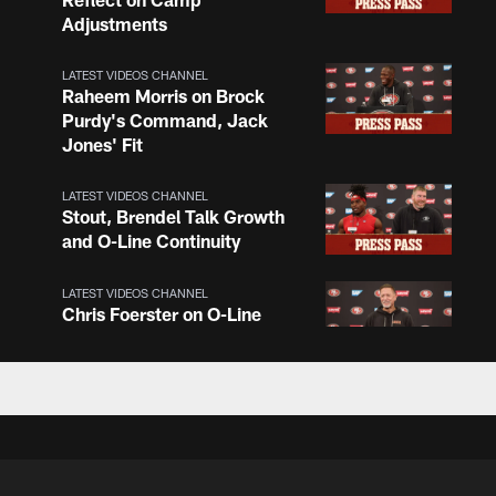
Adjustments
LATEST VIDEOS CHANNEL
Raheem Morris on Brock
Purdy's Command, Jack
Jones' Fit
LATEST VIDEOS CHANNEL
Stout, Brendel Talk Growth
and O-Line Continuity
LATEST VIDEOS CHANNEL
Chris Foerster on O-Line
Shuffle, Camp Standouts
LATEST VIDEOS CHANNEL
NFL Top 100 Players of
2026: Trent Williams Lands
at No. 40