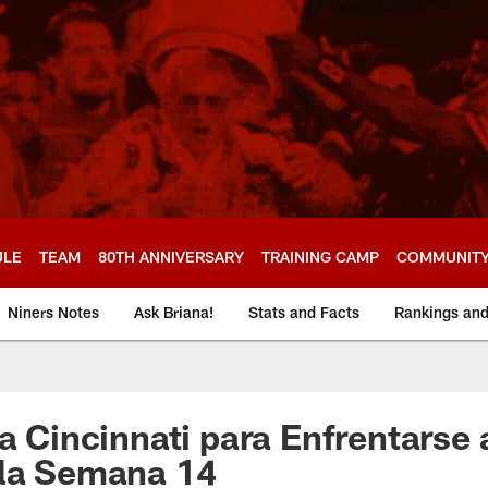
ULE
TEAM
80TH ANNIVERSARY
TRAINING CAMP
COMMUNIT
Niners Notes
Ask Briana!
Stats and Facts
Rankings an
a Cincinnati para Enfrentarse 
 la Semana 14