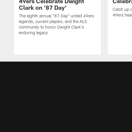
49ers Celebrate Dwight
Celebra
Clark on '87 Day'
Catch up o
49ers head
The eighth annual "87 Day" united 49ers
legends, current players, and the ALS
community to honor Dwight Clark's
enduring legacy.