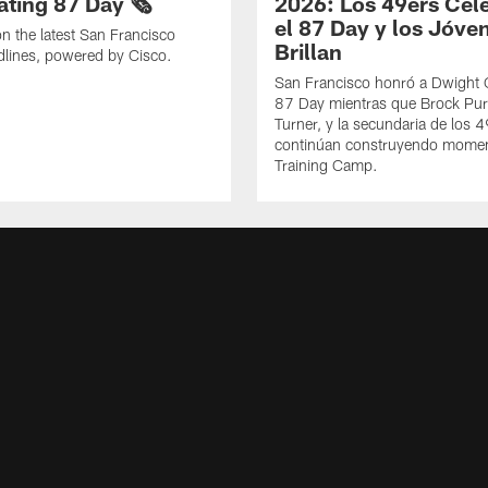
ting 87 Day 🗞️
2026: Los 49ers Cel
el 87 Day y los Jóve
n the latest San Francisco
Brillan
lines, powered by Cisco.
San Francisco honró a Dwight C
87 Day mientras que Brock Pur
Turner, y la secundaria de los 
continúan construyendo mome
Training Camp.