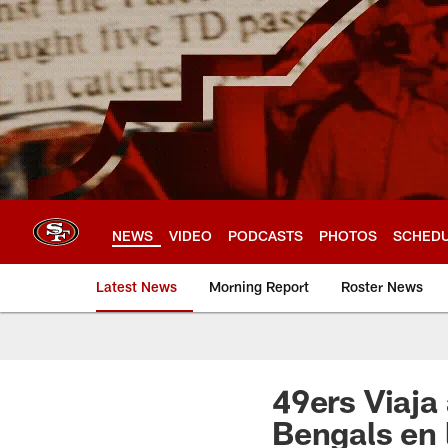
Skip
to
main
content
NEWS
VIDEO
PODCASTS
PHOTOS
SCHED
Latest News
Morning Report
Roster News
49ers Viaja 
Bengals en