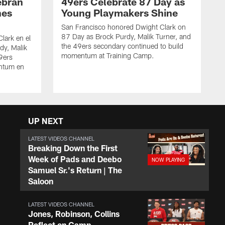
ebran
49ers Celebrate 87 Day as
nes
Young Playmakers Shine
San Francisco honored Dwight Clark on
87 Day as Brock Purdy, Malik Turner, and
lark en el
the 49ers secondary continued to build
dy, Malik
momentum at Training Camp.
49ers
ntum en
UP NEXT
LATEST VIDEOS CHANNEL
Breaking Down the First
Week of Pads and Deebo
Samuel Sr.'s Return | The
Saloon
LATEST VIDEOS CHANNEL
Jones, Robinson, Collins
Reflect on Camp