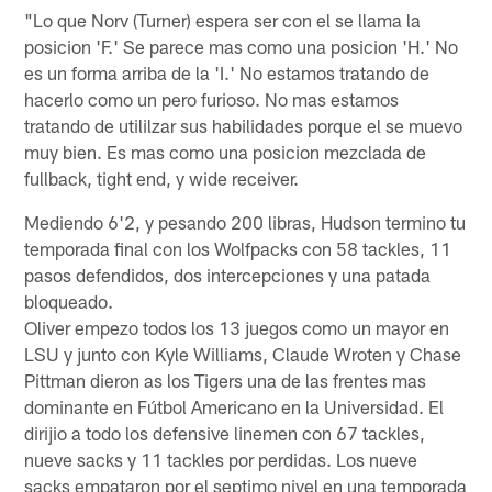
"Lo que Norv (Turner) espera ser con el se llama la
posicion 'F.' Se parece mas como una posicion 'H.' No
es un forma arriba de la 'I.' No estamos tratando de
hacerlo como un pero furioso. No mas estamos
tratando de utililzar sus habilidades porque el se muevo
muy bien. Es mas como una posicion mezclada de
fullback, tight end, y wide receiver.
Mediendo 6'2, y pesando 200 libras, Hudson termino tu
temporada final con los Wolfpacks con 58 tackles, 11
pasos defendidos, dos intercepciones y una patada
bloqueado.
Oliver empezo todos los 13 juegos como un mayor en
LSU y junto con Kyle Williams, Claude Wroten y Chase
Pittman dieron as los Tigers una de las frentes mas
dominante en Fútbol Americano en la Universidad. El
dirijio a todo los defensive linemen con 67 tackles,
nueve sacks y 11 tackles por perdidas. Los nueve
sacks empataron por el septimo nivel en una temporada