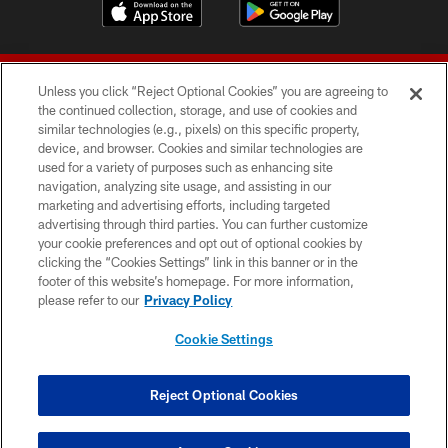
Unless you click “Reject Optional Cookies” you are agreeing to
the continued collection, storage, and use of cookies and
similar technologies (e.g., pixels) on this specific property,
device, and browser. Cookies and similar technologies are
© 2026 Forty Niners Football Company LLC
used for a variety of purposes such as enhancing site
navigation, analyzing site usage, and assisting in our
TERMS AND CONDITIONS
marketing and advertising efforts, including targeted
advertising through third parties. You can further customize
PRIVACY POLICY
your cookie preferences and opt out of optional cookies by
clicking the “Cookies Settings” link in this banner or in the
ACCESSIBILITY
footer of this website’s homepage. For more information,
CONTACT US
please refer to our
Privacy Policy
AD CHOICES
Cookie Settings
YOUR PRIVACY CHOICES
COOKIE SETTINGS
Reject Optional Cookies
PREFERENCE CENTER