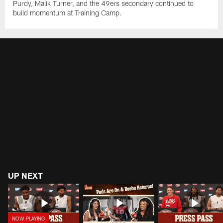
Purdy, Malik Turner, and the 49ers secondary continued to
build momentum at Training Camp.
UP NEXT