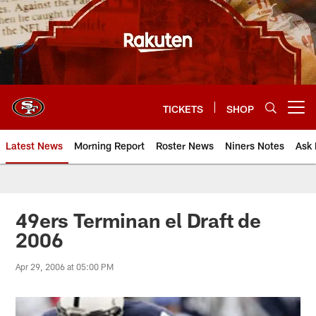
Skip
to
main
content
TICKETS
SHOP
Open menu button
Latest News
Morning Report
Roster News
Niners Notes
Ask 
49ers Terminan el Draft de
2006
Apr 29, 2006 at 05:00 PM