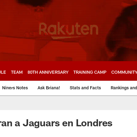
ULE
TEAM
80TH ANNIVERSARY
TRAINING CAMP
COMMUNIT
Niners Notes
Ask Briana!
Stats and Facts
Rankings an
ran a Jaguars en Londres