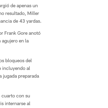
surgió de apenas un
o resultado, Miller
nancia de 43 yardas.
or Frank Gore anotó
 agujero en la
los bloqueos del
o incluyendo al
na jugada preparada
o cuarto con su
s internarse al