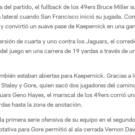
 del partido, el fullback de los 49ers Bruce Miller 
ea lateral cuando San Francisco inició su jugada. Com
 y convirtió un suave pase de Kaepernick en una ga
rsión de cuarta y uno contra los Jaguars, el corred
del juego en una carrera de 19 yardas a través de un
también estaban abiertas para Kaepernick. Gracias a 
e Staley y Gore, quien sacó dos jugadores del camin
uars Geno Hayes, el mariscal de los 49ers corrió u
rdas hasta la zona de anotación.
la primera serie ofensiva de su equipo en el segund
tativa para Gore permitió al ala cerrada Vernon Davi