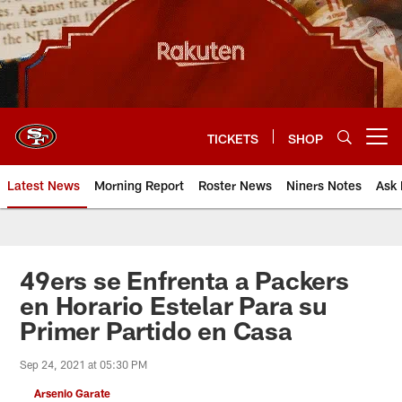
Skip
to
main
content
TICKETS
SHOP
Open menu button
Latest News
Morning Report
Roster News
Niners Notes
Ask 
49ers se Enfrenta a Packers
en Horario Estelar Para su
Primer Partido en Casa
Sep 24, 2021 at 05:30 PM
Arsenio Garate