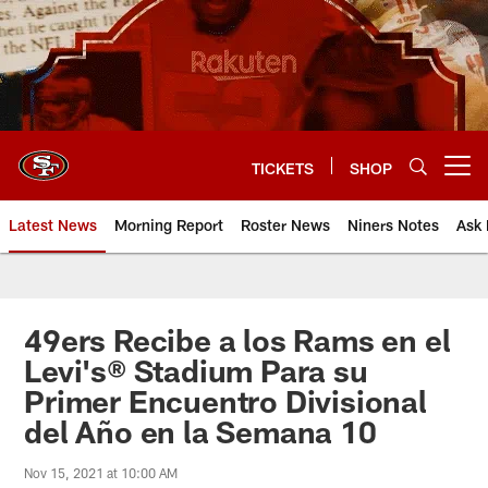
Skip
to
main
content
TICKETS
SHOP
Open menu button
Latest News
Morning Report
Roster News
Niners Notes
Ask 
49ers Recibe a los Rams en el
Levi's® Stadium Para su
Primer Encuentro Divisional
del Año en la Semana 10
Nov 15, 2021 at 10:00 AM