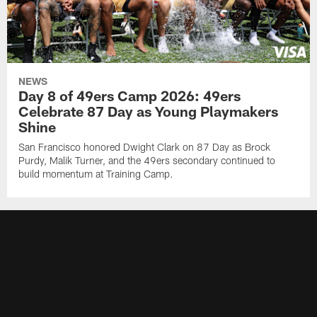
NEWS
Day 8 of 49ers Camp 2026: 49ers
Celebrate 87 Day as Young Playmakers
Shine
San Francisco honored Dwight Clark on 87 Day as Brock
Purdy, Malik Turner, and the 49ers secondary continued to
build momentum at Training Camp.