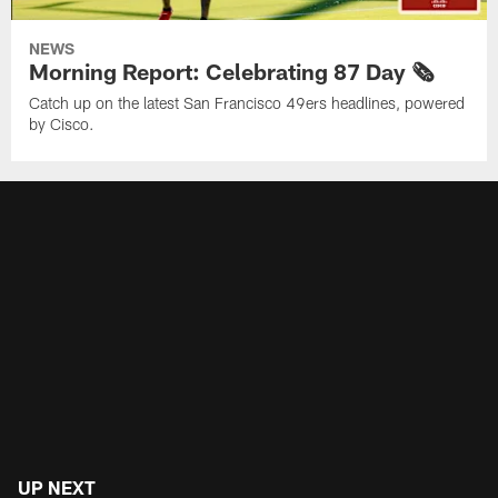
NEWS
Morning Report: Celebrating 87 Day 🗞️
Catch up on the latest San Francisco 49ers headlines, powered
by Cisco.
UP NEXT