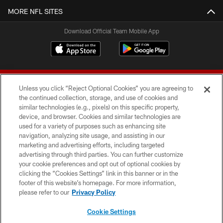
MORE NFL SITES
Download Official Team Mobile App
Unless you click “Reject Optional Cookies” you are agreeing to
the continued collection, storage, and use of cookies and
similar technologies (e.g., pixels) on this specific property,
device, and browser. Cookies and similar technologies are
© 2026 Forty Niners Football Company LLC
used for a variety of purposes such as enhancing site
navigation, analyzing site usage, and assisting in our
TERMS AND CONDITIONS
marketing and advertising efforts, including targeted
advertising through third parties. You can further customize
PRIVACY POLICY
your cookie preferences and opt out of optional cookies by
clicking the “Cookies Settings” link in this banner or in the
ACCESSIBILITY
footer of this website’s homepage. For more information,
CONTACT US
please refer to our
Privacy Policy
AD CHOICES
Cookie Settings
YOUR PRIVACY CHOICES