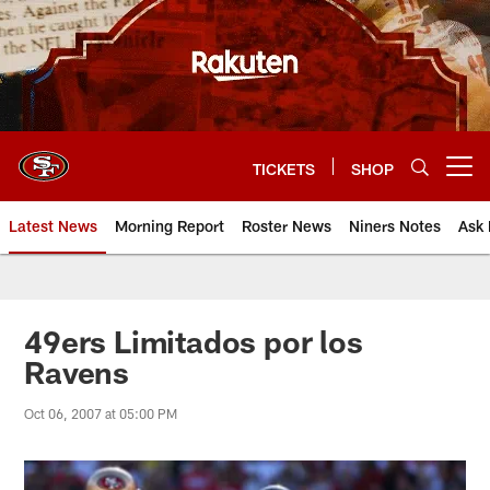
Skip
to
main
content
TICKETS
SHOP
Open menu button
Latest News
Morning Report
Roster News
Niners Notes
Ask 
49ers Limitados por los
Ravens
Oct 06, 2007 at 05:00 PM