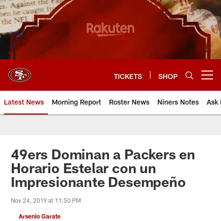
Skip
to
main
content
TICKETS
SHOP
Open menu button
Latest News
Morning Report
Roster News
Niners Notes
Ask 
49ers Dominan a Packers en
Horario Estelar con un
Impresionante Desempeño
Nov 24, 2019 at 11:50 PM
Arsenio Garate