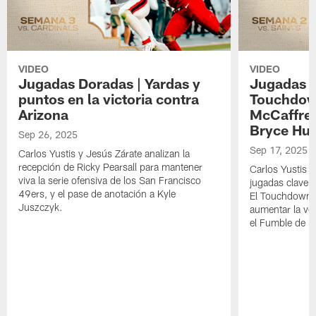
VIDEO
VIDEO
Jugadas Doradas | Yardas y
Jugadas D
puntos en la victoria contra
Touchdown
Arizona
McCaffrey
Bryce Huf
Sep 26, 2025
Sep 17, 2025
Carlos Yustis y Jesús Zárate analizan la
recepción de Ricky Pearsall para mantener
Carlos Yustis y
viva la serie ofensiva de los San Francisco
jugadas clave d
49ers, y el pase de anotación a Kyle
El Touchdown d
Juszczyk.
aumentar la ven
el Fumble de Br