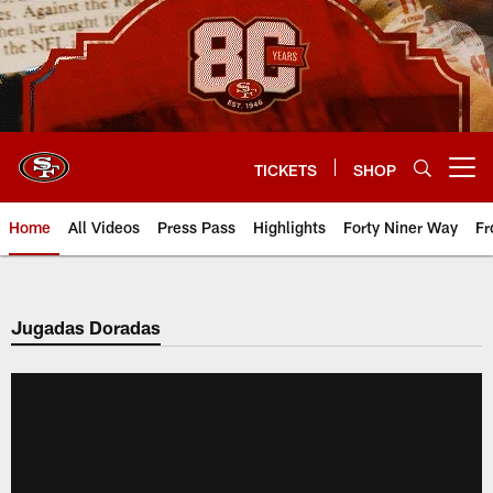
Skip
to
main
content
TICKETS
SHOP
Open menu button
Home
All Videos
Press Pass
Highlights
Forty Niner Way
Fr
Jugadas Doradas