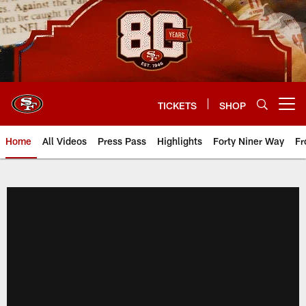
Skip
to
main
content
TICKETS
SHOP
Open menu button
Home
All Videos
Press Pass
Highlights
Forty Niner Way
Fr