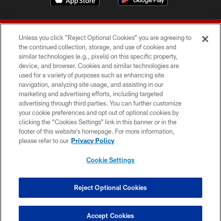
Unless you click “Reject Optional Cookies” you are agreeing to
the continued collection, storage, and use of cookies and
similar technologies (e.g., pixels) on this specific property,
device, and browser. Cookies and similar technologies are
© 2026 Forty Niners Football Company LLC
used for a variety of purposes such as enhancing site
navigation, analyzing site usage, and assisting in our
TERMS AND CONDITIONS
marketing and advertising efforts, including targeted
advertising through third parties. You can further customize
PRIVACY POLICY
your cookie preferences and opt out of optional cookies by
clicking the “Cookies Settings” link in this banner or in the
ACCESSIBILITY
footer of this website’s homepage. For more information,
CONTACT US
please refer to our
Privacy Policy
AD CHOICES
Cookie Settings
YOUR PRIVACY CHOICES
COOKIE SETTINGS
Reject Optional Cookies
PREFERENCE CENTER
Accept Cookies