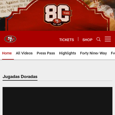
Skip
to
main
content
TICKETS
SHOP
Open menu button
Home
All Videos
Press Pass
Highlights
Forty Niner Way
Fr
Jugadas Doradas