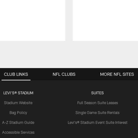
CLUB LINKS
NFL CLUBS
MORE NFL SITES
LEVI'S® STADIUM
SUITES
Stadium Website
Full Season Suite Leases
Bag Policy
Single Game Suite Rentals
A-Z Stadium Guide
Levi's® Stadium Event Suite Interest
Accessible Services