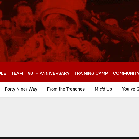
ULE
TEAM
80TH ANNIVERSARY
TRAINING CAMP
COMMUNIT
Forty Niner Way
From the Trenches
Mic'd Up
You've G