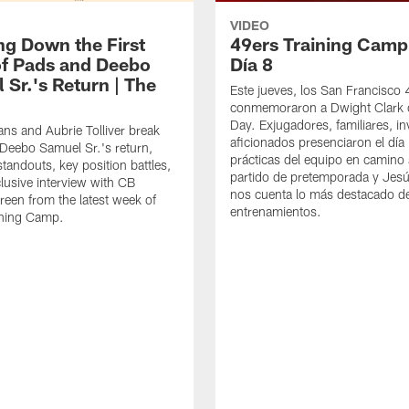
VIDEO
ng Down the First
49ers Training Camp
f Pads and Deebo
Día 8
 Sr.'s Return | The
Este jueves, los San Francisco
conmemoraron a Dwight Clark 
Day. Exjugadores, familiares, in
ns and Aubrie Tolliver break
aficionados presenciaron el día
eebo Samuel Sr.'s return,
prácticas del equipo en camino 
standouts, key position battles,
partido de pretemporada y Jesú
lusive interview with CB
nos cuenta lo más destacado d
een from the latest week of
entrenamientos.
ining Camp.