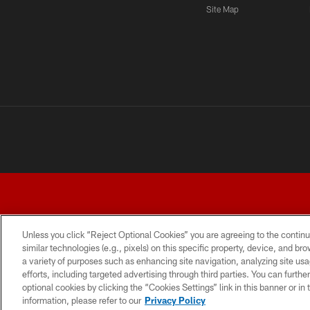
Site Map
Unless you click “Reject Optional Cookies” you are agreeing to the continu
similar technologies (e.g., pixels) on this specific property, device, and b
a variety of purposes such as enhancing site navigation, analyzing site usa
TERMS AND CONDITIONS
PRIVACY POLICY
ACCESSI
efforts, including targeted advertising through third parties. You can furth
optional cookies by clicking the “Cookies Settings” link in this banner or i
information, please refer to our
Privacy Policy