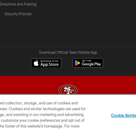
Directions and Parking
Security Policies
Download Official Team Mobile App
ed collection, storage, and use of cookies and
rowser. Cookies and similar technologies are used for
© 2026 Forty Niners Football Company LLC
ge, and assisting in our marketing and advertising
Cookie Setti
BILITY
CONTACT US
AD CHOICES
YOUR PRIVAC
er customize your cookie preferences and opt out of
n the footer of this website’s homepage. For more