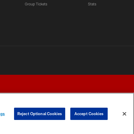
Group Tickets
Stats
ngs
Reject Optional Cookies
Accept Cookies
Y CHOICES
COOKIE SETTINGS
PREFERENCE CENTER