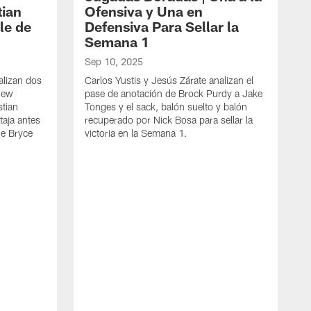
tian
Ofensiva y Una en
le de
Defensiva Para Sellar la
Semana 1
Sep 10, 2025
alizan dos
Carlos Yustis y Jesús Zárate analizan el
 New
pase de anotación de Brock Purdy a Jake
tian
Tonges y el sack, balón suelto y balón
taja antes
recuperado por Nick Bosa para sellar la
de Bryce
victoria en la Semana 1.
D
J
t
l