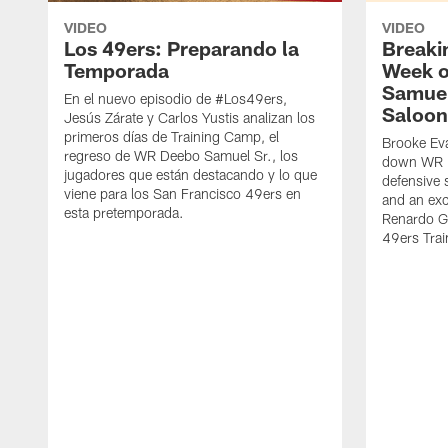
VIDEO
VIDEO
Los 49ers: Preparando la
Breaki
Temporada
Week o
Samuel
En el nuevo episodio de #Los49ers,
Saloon
Jesús Zárate y Carlos Yustis analizan los
primeros días de Training Camp, el
Brooke Eva
regreso de WR Deebo Samuel Sr., los
down WR D
jugadores que están destacando y lo que
defensive 
viene para los San Francisco 49ers en
and an exc
esta pretemporada.
Renardo Gr
49ers Tra