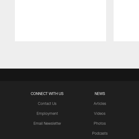
Pause
Play
CONNECT WITH US
NEWS
Contact Us
Articles
Employment
Videos
Email Newsletter
Photos
Podcasts