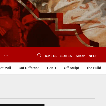
Y
TICKETS
SUITES
SHOP
NFL+
ot Mail
Cut Different
1-on-1
Off Script
The Build