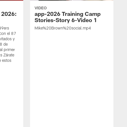
VIDEO
 2026:
app-2026 Training Camp
Stories-Story 6-Video 1
 49ers
Mike%20Brown%20social.mp4
con el 87
vitados y
 8 de
al primer
s Zárate
e estos
S
d