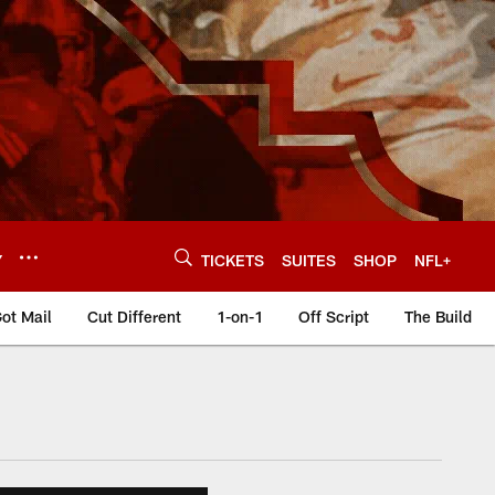
Y
TICKETS
SUITES
SHOP
NFL+
ot Mail
Cut Different
1-on-1
Off Script
The Build