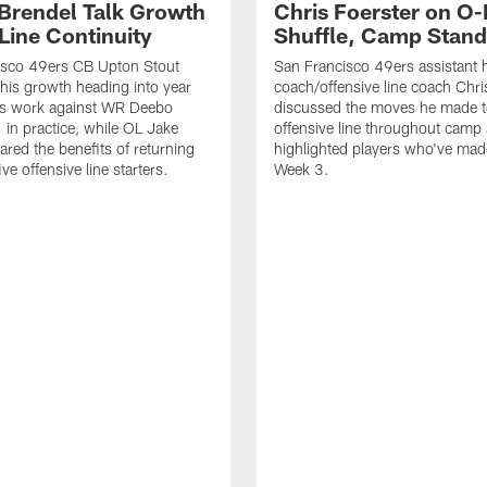
 Brendel Talk Growth
Chris Foerster on O-
Line Continuity
Shuffle, Camp Stand
isco 49ers CB Upton Stout
San Francisco 49ers assistant 
his growth heading into year
coach/offensive line coach Chri
is work against WR Deebo
discussed the moves he made t
 in practice, while OL Jake
offensive line throughout camp
ared the benefits of returning
highlighted players who've made
ve offensive line starters.
Week 3.