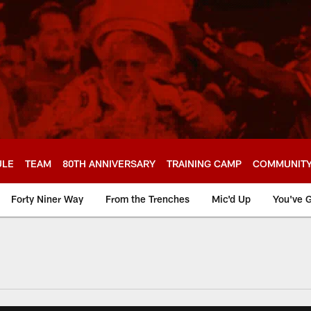
ULE
TEAM
80TH ANNIVERSARY
TRAINING CAMP
COMMUNIT
Forty Niner Way
From the Trenches
Mic'd Up
You've G