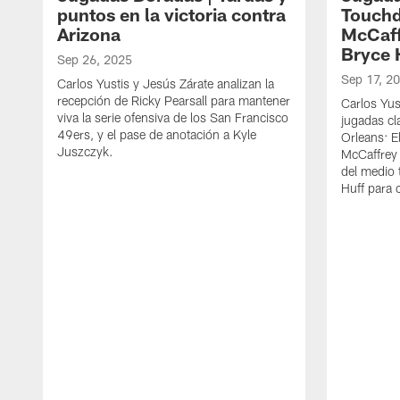
puntos en la victoria contra
Touchd
Arizona
McCaff
Bryce 
Sep 26, 2025
Sep 17, 2
Carlos Yustis y Jesús Zárate analizan la
recepción de Ricky Pearsall para mantener
Carlos Yus
viva la serie ofensiva de los San Francisco
jugadas cl
49ers, y el pase de anotación a Kyle
Orleans: E
Juszczyk.
McCaffrey 
del medio 
Huff para c