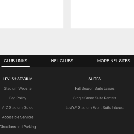
CLUB LINKS
NFL CLUBS
MORE NFL SITES
LEVI'S® STADIUM
SUITES
Stadium Website
Full Season Suite Leases
Bag Policy
Single Game Suite Rentals
A-Z Stadium Guide
Levi's® Stadium Event Suite Interest
Accessible Services
Directions and Parking