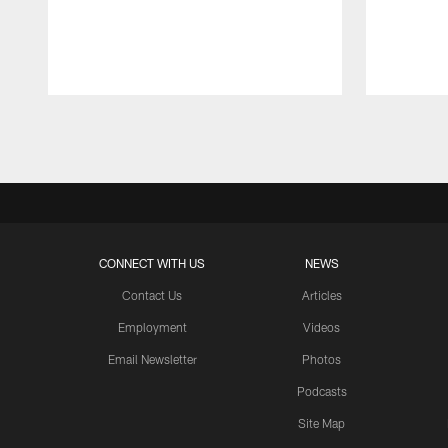
Pause
Play
CONNECT WITH US
NEWS
Contact Us
Articles
Employment
Videos
Email Newsletter
Photos
Podcasts
Site Map