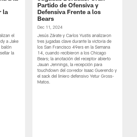
Partido de Ofensiva y
 la
Defensiva Frente a los
Bears
Dec 11, 2024
lizan el
Jesús Zárate y Carlos Yustis analizaron
rdy a Jake
tres jugadas clave durante la victoria de
y balón
los San Francisco 49ers en la Semana
ellar la
14, cuando recibieron a los Chicago
Bears; la anotación del receptor abierto
Jauan Jennings, la recepción para
touchdown del corredor Isaac Guerendo y
el sack del liniero defensivo Yetur Gross-
Matos.
D
J
a
d