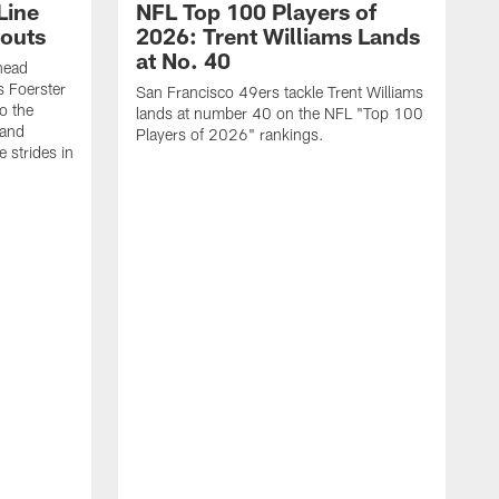
Line
NFL Top 100 Players of
outs
2026: Trent Williams Lands
at No. 40
head
s Foerster
San Francisco 49ers tackle Trent Williams
o the
lands at number 40 on the NFL "Top 100
 and
Players of 2026" rankings.
 strides in
C
C
s
J
a