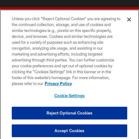
Unless you click “Reject Optional Cookies” you are agreeing to
the continued collection, storage, and use of cookies and
similar technologies (e.g., pixels) on this specific property,
device, and browser. Cookies and similar technologies are
© 2026 Forty Niners Football Company LLC
used for a variety of purposes such as enhancing site
navigation, analyzing site usage, and assisting in our
TERMS AND CONDITIONS
marketing and advertising efforts, including targeted
advertising through third parties. You can further customize
PRIVACY POLICY
your cookie preferences and opt out of optional cookies by
clicking the “Cookies Settings” link in this banner or in the
ACCESSIBILITY
footer of this website’s homepage. For more information,
CONTACT US
please refer to our
Privacy Policy
AD CHOICES
Cookie Settings
YOUR PRIVACY CHOICES
COOKIE SETTINGS
Reject Optional Cookies
PREFERENCE CENTER
Accept Cookies