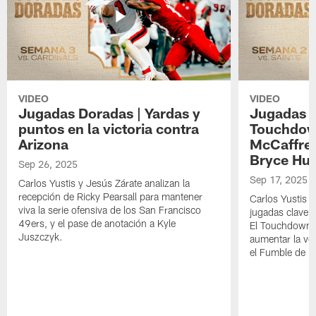
VIDEO
VIDEO
Jugadas Doradas | Yardas y
Jugadas D
puntos en la victoria contra
Touchdown
Arizona
McCaffrey
Bryce Huf
Sep 26, 2025
Sep 17, 2025
Carlos Yustis y Jesús Zárate analizan la
recepción de Ricky Pearsall para mantener
Carlos Yustis y
viva la serie ofensiva de los San Francisco
jugadas clave d
49ers, y el pase de anotación a Kyle
El Touchdown d
Juszczyk.
aumentar la ven
el Fumble de Br