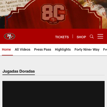
Skip
to
main
content
TICKETS
SHOP
Open menu button
Home
All Videos
Press Pass
Highlights
Forty Niner Way
Fr
Jugadas Doradas