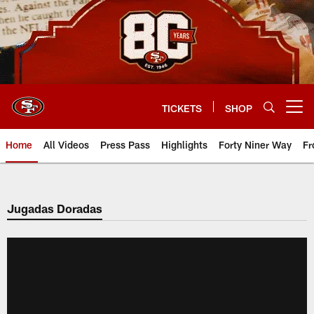
Skip
to
main
content
TICKETS
SHOP
Open menu button
Home
All Videos
Press Pass
Highlights
Forty Niner Way
Fr
Jugadas Doradas