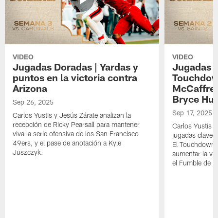
VIDEO
VIDEO
Jugadas Doradas | Yardas y
Jugadas D
puntos en la victoria contra
Touchdown
Arizona
McCaffrey
Bryce Huf
Sep 26, 2025
Sep 17, 2025
Carlos Yustis y Jesús Zárate analizan la
recepción de Ricky Pearsall para mantener
Carlos Yustis y
viva la serie ofensiva de los San Francisco
jugadas clave d
49ers, y el pase de anotación a Kyle
El Touchdown d
Juszczyk.
aumentar la ven
el Fumble de Br