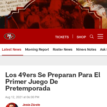
Skip
to
main
content
TICKETS
SHOP
Open menu button
Latest News
Morning Report
Roster News
Niners Notes
Ask 
Los 49ers Se Preparan Para El
Primer Juego De
Pretemporada
Aug 12, 2021 at 06:00 PM
Jesús Zárate