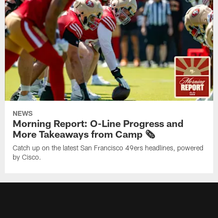
NEWS
Morning Report: O-Line Progress and
More Takeaways from Camp 🗞️
Catch up on the latest San Francisco 49ers headlines, powered
by Cisco.