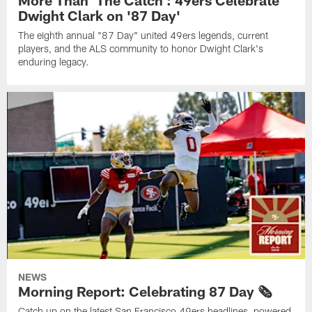
Dwight Clark on '87 Day'
The eighth annual "87 Day" united 49ers legends, current
players, and the ALS community to honor Dwight Clark's
enduring legacy.
NEWS
Morning Report: Celebrating 87 Day 🗞️
Catch up on the latest San Francisco 49ers headlines, powered