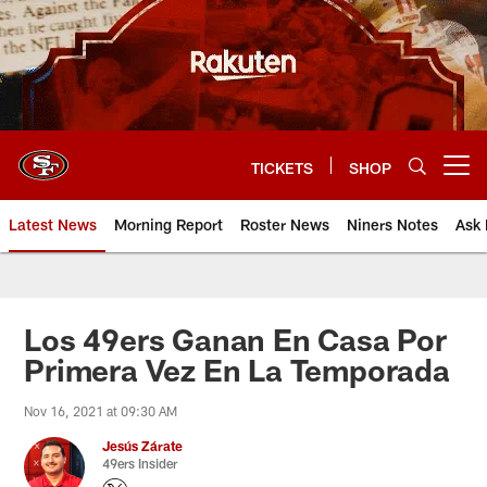
Skip
to
main
content
TICKETS
SHOP
Open menu button
Latest News
Morning Report
Roster News
Niners Notes
Ask 
Los 49ers Ganan En Casa Por
Primera Vez En La Temporada
Nov 16, 2021 at 09:30 AM
Jesús Zárate
49ers Insider