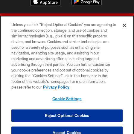
Unless you click “Reject Optional Cookies” you are agreeing to
the continued collection, storage, and use of cookies and
similar technologies (e.g., pixels) on this specific property,
device, and browser. Cookies and similar technologies are
© 2026 Forty Niners Football Company LLC
used for a variety of purposes such as enhancing site
navigation, analyzing site usage, and assisting in our
TERMS AND CONDITIONS
marketing and advertising efforts, including targeted
advertising through third parties. You can further customize
PRIVACY POLICY
your cookie preferences and opt out of optional cookies by
clicking the “Cookies Settings” link in this banner or in the
ACCESSIBILITY
footer of this website’s homepage. For more information,
CONTACT US
please refer to our
Privacy Policy
AD CHOICES
Cookie Settings
YOUR PRIVACY CHOICES
COOKIE SETTINGS
Reject Optional Cookies
PREFERENCE CENTER
Accept Cookies