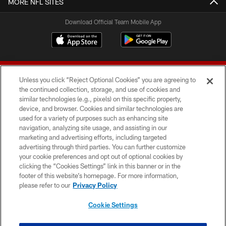
MORE NFL SITES
Download Official Team Mobile App
Unless you click “Reject Optional Cookies” you are agreeing to
the continued collection, storage, and use of cookies and
similar technologies (e.g., pixels) on this specific property,
device, and browser. Cookies and similar technologies are
© 2026 Forty Niners Football Company LLC
used for a variety of purposes such as enhancing site
navigation, analyzing site usage, and assisting in our
TERMS AND CONDITIONS
marketing and advertising efforts, including targeted
advertising through third parties. You can further customize
PRIVACY POLICY
your cookie preferences and opt out of optional cookies by
clicking the “Cookies Settings” link in this banner or in the
ACCESSIBILITY
footer of this website’s homepage. For more information,
CONTACT US
please refer to our
Privacy Policy
AD CHOICES
Cookie Settings
YOUR PRIVACY CHOICES