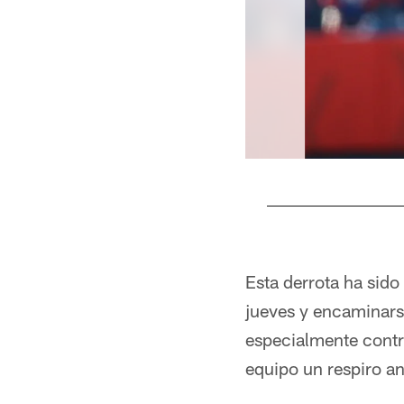
Pause
Pause
Play
Play
Esta derrota ha sido
jueves y encaminarse
especialmente contra
equipo un respiro a