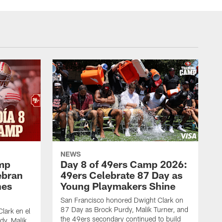
NEWS
amp
Day 8 of 49ers Camp 2026:
ebran
49ers Celebrate 87 Day as
nes
Young Playmakers Shine
San Francisco honored Dwight Clark on
87 Day as Brock Purdy, Malik Turner, and
lark en el
the 49ers secondary continued to build
dy, Malik