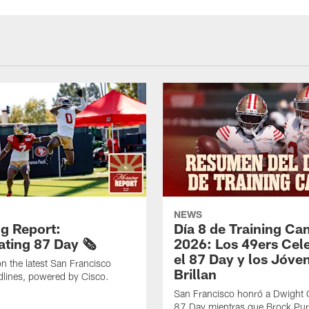
NEWS
g Report:
Día 8 de Training C
ting 87 Day 🗞️
2026: Los 49ers Cel
el 87 Day y los Jóve
n the latest San Francisco
Brillan
lines, powered by Cisco.
San Francisco honró a Dwight C
87 Day mientras que Brock Pur