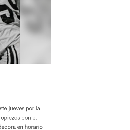
1987 -- 49ers running back Roger Craig.
te jueves por la
tropiezos con el
dedora en horario