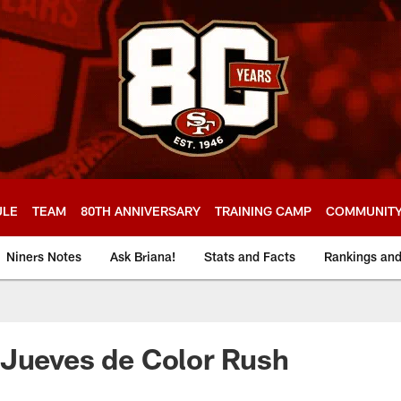
ULE
TEAM
80TH ANNIVERSARY
TRAINING CAMP
COMMUNIT
Niners Notes
Ask Briana!
Stats and Facts
Rankings an
 Jueves de Color Rush