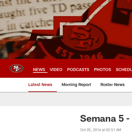
Skip
to
main
content
NEWS
VIDEO
PODCASTS
PHOTOS
SCHED
Latest News
Morning Report
Roster News
Semana 5 -
Oct 05, 2016 at 02:51 AM