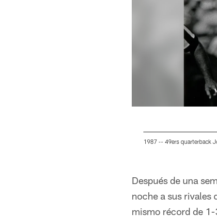
1987 -- 49ers quarterback 
Pause
Pause
Play
Play
Después de una sema
noche a sus rivales 
mismo récord de 1-3 