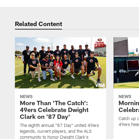
Related Content
NEWS
NEWS
More Than 'The Catch':
Mornin
49ers Celebrate Dwight
Celebra
Clark on '87 Day'
Catch up o
49ers head
The eighth annual "87 Day" united 49ers
legends, current players, and the ALS
community to honor Dwight Clark's