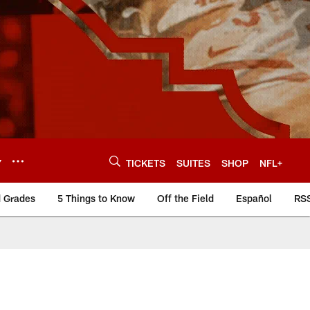
Y
TICKETS
SUITES
SHOP
NFL+
d Grades
5 Things to Know
Off the Field
Español
RS