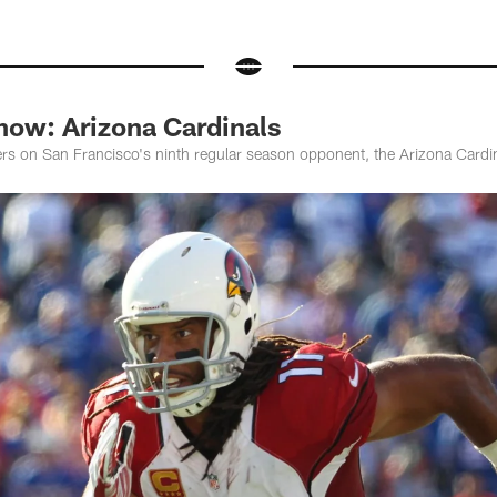
now: Arizona Cardinals
ers on San Francisco's ninth regular season opponent, the Arizona Cardi