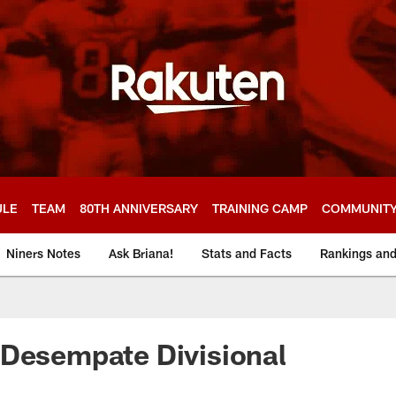
ULE
TEAM
80TH ANNIVERSARY
TRAINING CAMP
COMMUNIT
Niners Notes
Ask Briana!
Stats and Facts
Rankings an
 Desempate Divisional