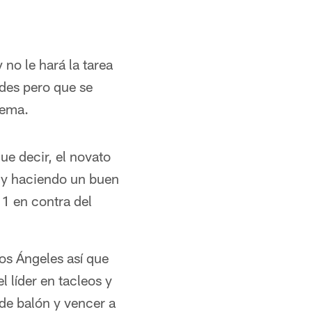
1985 -- 49ers quarterback Joe Montana.
 no le hará la tarea
ades pero que se
tema.
ue decir, el novato
 y haciendo un buen
 1 en contra del
Los Ángeles así que
 líder en tacleos y
de balón y vencer a