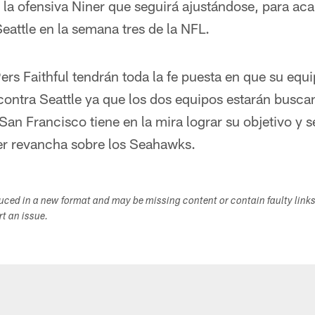
 la ofensiva Niner que seguirá ajustándose, para ac
attle en la semana tres de la NFL.
rs Faithful tendrán toda la fe puesta en que su equ
o contra Seattle ya que los dos equipos estarán bus
y San Francisco tiene en la mira lograr su objetivo y 
ner revancha sobre los Seahawks.
duced in a new format and may be missing content or contain faulty link
ort an issue.