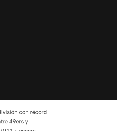
ivisión con récord
ntre 49ers y
 2011 y espera