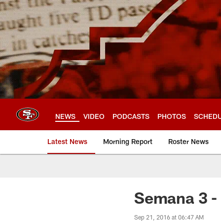
Skip
to
main
content
NEWS
VIDEO
PODCASTS
PHOTOS
SCHED
Latest News
Morning Report
Roster News
Semana 3 -
Sep 21, 2016 at 06:47 AM