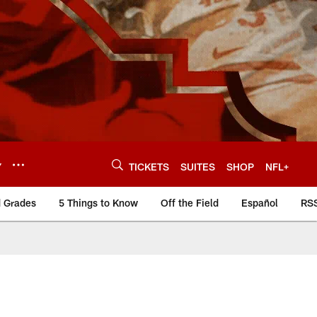
Y
TICKETS
SUITES
SHOP
NFL+
d Grades
5 Things to Know
Off the Field
Español
RS