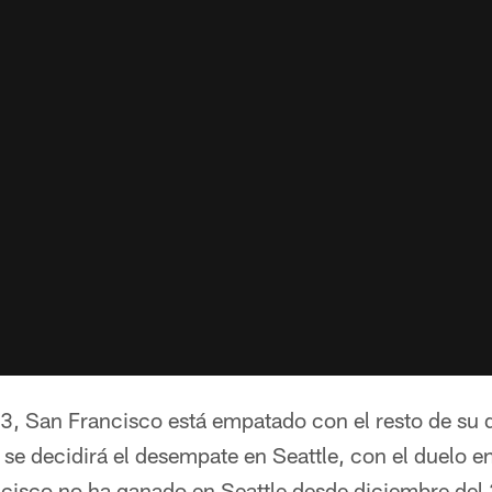
3, San Francisco está empatado con el resto de su d
se decidirá el desempate en Seattle, con el duelo e
isco no ha ganado en Seattle desde diciembre del