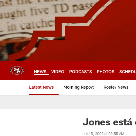
Skip
to
main
content
NEWS
VIDEO
PODCASTS
PHOTOS
SCHED
Latest News
Morning Report
Roster News
Jones está e
Jul 15, 2009 at 09:55 AM