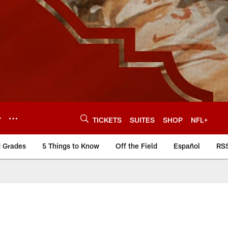
Y
TICKETS
SUITES
SHOP
NFL+
d Grades
5 Things to Know
Off the Field
Español
RS