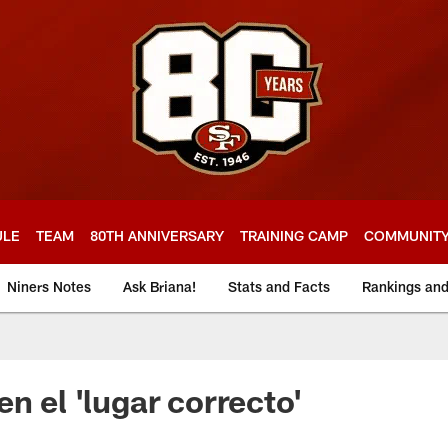
ULE
TEAM
80TH ANNIVERSARY
TRAINING CAMP
COMMUNIT
Niners Notes
Ask Briana!
Stats and Facts
Rankings an
n el 'lugar correcto'