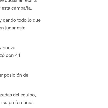
e dudas al retar a
ar esta campaña.
y dando todo lo que
n jugar este
y nueve
izó con 41
r posición de
zadas del equipo,
e su preferencia.