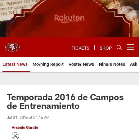
Skip
to
main
content
TICKETS
SHOP
Open menu button
Latest News
Morning Report
Roster News
Niners Notes
Ask 
Temporada 2016 de Campos
de Entrenamiento
Jul 31, 2016 at 04:16 AM
Arsenio Garate