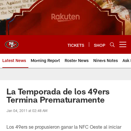
Skip
to
main
content
TICKETS
SHOP
Open menu button
Latest News
Morning Report
Roster News
Niners Notes
Ask 
La Temporada de los 49ers
Termina Prematuramente
Jan 04, 2011 at 02:48 AM
Los 49ers se propusieron ganar la NFC Oeste al iniciar