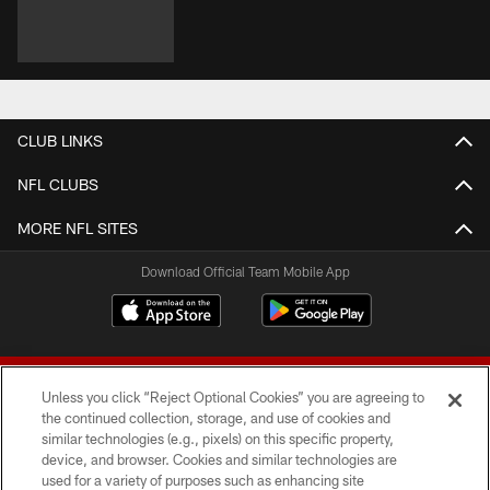
CLUB LINKS
NFL CLUBS
MORE NFL SITES
Download Official Team Mobile App
Unless you click “Reject Optional Cookies” you are agreeing to
the continued collection, storage, and use of cookies and
similar technologies (e.g., pixels) on this specific property,
device, and browser. Cookies and similar technologies are
© 2026 Forty Niners Football Company LLC
used for a variety of purposes such as enhancing site