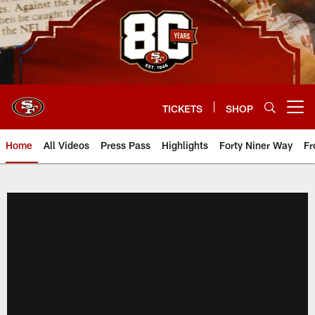
Skip
to
main
content
TICKETS
SHOP
Open menu button
Home
All Videos
Press Pass
Highlights
Forty Niner Way
Fr