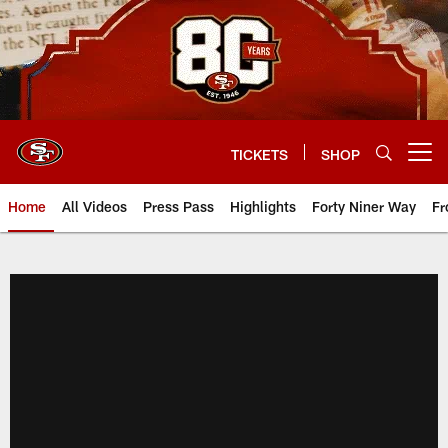
Skip
to
main
content
TICKETS
SHOP
Open menu button
Home
All Videos
Press Pass
Highlights
Forty Niner Way
Fr