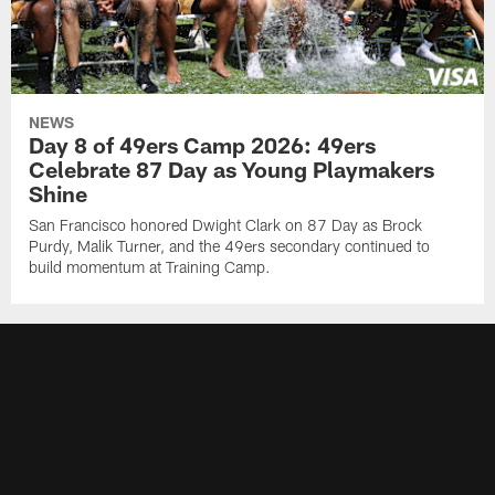
NEWS
Day 8 of 49ers Camp 2026: 49ers
Celebrate 87 Day as Young Playmakers
Shine
San Francisco honored Dwight Clark on 87 Day as Brock
Purdy, Malik Turner, and the 49ers secondary continued to
build momentum at Training Camp.