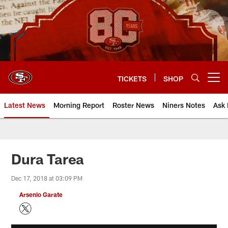
Skip
to
main
content
TICKETS
SHOP
Open menu button
Latest News
Morning Report
Roster News
Niners Notes
Ask 
Dura Tarea
Dec 17, 2018 at 03:09 PM
Arsenio Garate