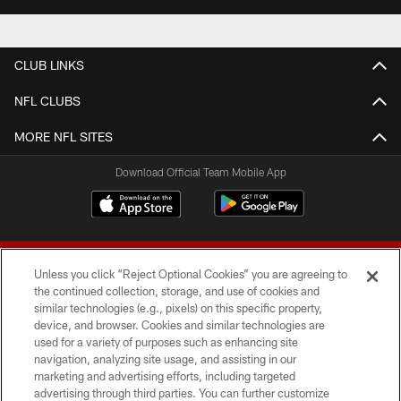
CLUB LINKS
NFL CLUBS
MORE NFL SITES
Download Official Team Mobile App
Unless you click “Reject Optional Cookies” you are agreeing to
the continued collection, storage, and use of cookies and
similar technologies (e.g., pixels) on this specific property,
device, and browser. Cookies and similar technologies are
© 2026 Forty Niners Football Company LLC
used for a variety of purposes such as enhancing site
navigation, analyzing site usage, and assisting in our
TERMS AND CONDITIONS
marketing and advertising efforts, including targeted
advertising through third parties. You can further customize