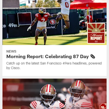
NEWS
Morning Report: Celebrating 87 Day 🗞️
Catch up on the latest San Francisco 49ers headlines, powered
by Cisco.