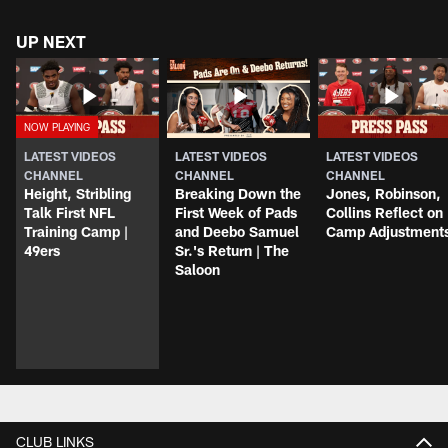
UP NEXT
LATEST VIDEOS
LATEST VIDEOS
LATEST VIDEOS
CHANNEL
CHANNEL
CHANNEL
Height, Stribling
Breaking Down the
Jones, Robinson,
Talk First NFL
First Week of Pads
Collins Reflect on
Training Camp |
and Deebo Samuel
Camp Adjustment
49ers
Sr.'s Return | The
Saloon
CLUB LINKS