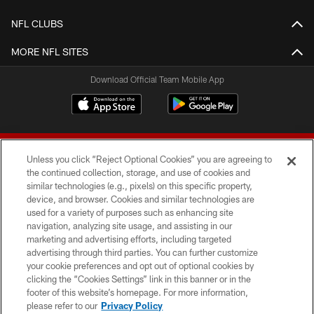
NFL CLUBS
MORE NFL SITES
Download Official Team Mobile App
Unless you click “Reject Optional Cookies” you are agreeing to
the continued collection, storage, and use of cookies and
similar technologies (e.g., pixels) on this specific property,
device, and browser. Cookies and similar technologies are
© 2026 Forty Niners Football Company LLC
used for a variety of purposes such as enhancing site
navigation, analyzing site usage, and assisting in our
TERMS AND CONDITIONS
marketing and advertising efforts, including targeted
advertising through third parties. You can further customize
PRIVACY POLICY
your cookie preferences and opt out of optional cookies by
clicking the “Cookies Settings” link in this banner or in the
ACCESSIBILITY
footer of this website’s homepage. For more information,
CONTACT US
please refer to our
Privacy Policy