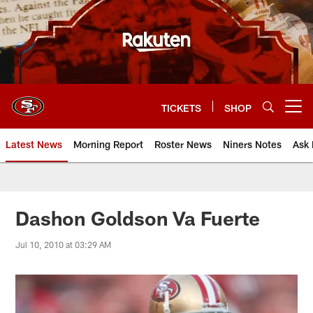
Skip
to
main
content
TICKETS
SHOP
Open menu button
Latest News
Morning Report
Roster News
Niners Notes
Ask 
Dashon Goldson Va Fuerte
Jul 10, 2010 at 03:29 AM