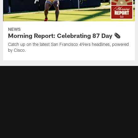
NEWS
Morning Report: Celebrating 87 Day 🗞️
Catch up on the latest San Francisco 49ers headlines, powered
by Cisco.