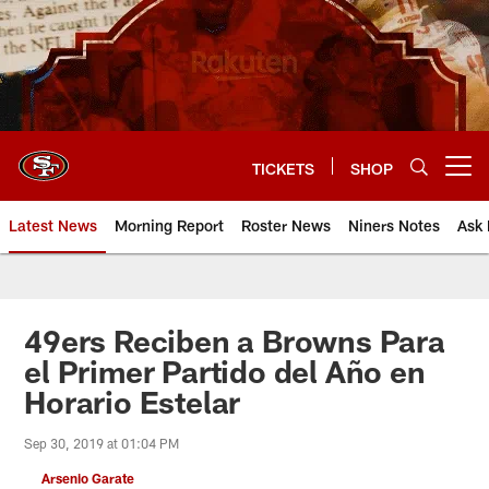
Skip
to
main
content
TICKETS
SHOP
Open menu button
Latest News
Morning Report
Roster News
Niners Notes
Ask 
49ers Reciben a Browns Para
el Primer Partido del Año en
Horario Estelar
Sep 30, 2019 at 01:04 PM
Arsenio Garate