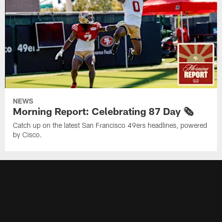
NEWS
Morning Report: Celebrating 87 Day 🗞️
Catch up on the latest San Francisco 49ers headlines, powered
by Cisco.