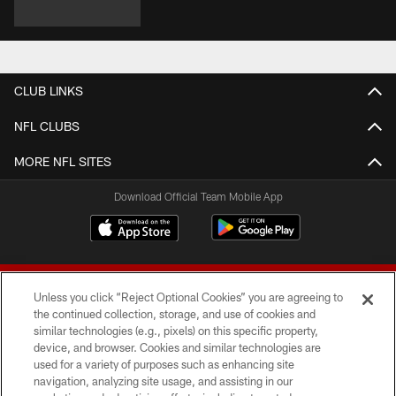
CLUB LINKS
NFL CLUBS
MORE NFL SITES
Download Official Team Mobile App
Unless you click “Reject Optional Cookies” you are agreeing to
the continued collection, storage, and use of cookies and
similar technologies (e.g., pixels) on this specific property,
device, and browser. Cookies and similar technologies are
© 2026 Forty Niners Football Company LLC
used for a variety of purposes such as enhancing site
navigation, analyzing site usage, and assisting in our
TERMS AND CONDITIONS