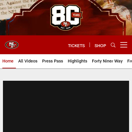
Skip
to
main
content
TICKETS
SHOP
Open menu button
Home
All Videos
Press Pass
Highlights
Forty Niner Way
Fr