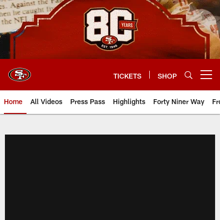
Skip
to
main
content
TICKETS
SHOP
Open menu button
Home
All Videos
Press Pass
Highlights
Forty Niner Way
Fr