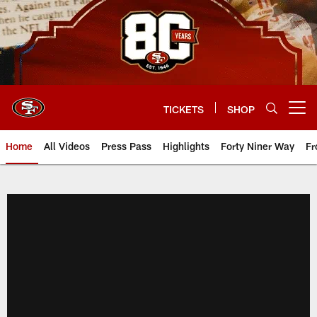
Skip
to
main
content
TICKETS
SHOP
Open menu button
Home
All Videos
Press Pass
Highlights
Forty Niner Way
Fr