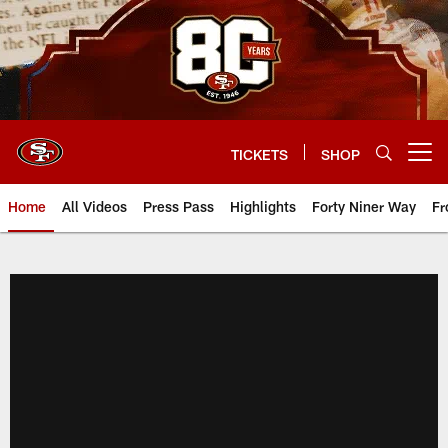
Skip
to
main
content
TICKETS
SHOP
Open menu button
Home
All Videos
Press Pass
Highlights
Forty Niner Way
Fr